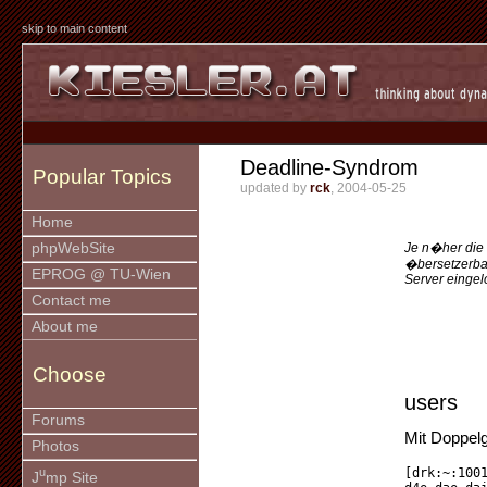
skip to main content
Deadline-Syndrom
Popular Topics
updated by
rck
, 2004-05-25
Home
Je n�her die 
phpWebSite
�bersetzerbau
EPROG @ TU-Wien
Server eingel
Contact me
About me
Choose
users
Forums
Mit Doppel
Photos
u
[drk:~:100
J
mp Site