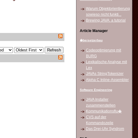
Warum Objektorientierung
sowieso nicht funkti...
Brewing JAVA: a tutorial
Article Manager
�bersetzerbau
Codeoptimierung mit
BURG
Lexikalische Analyse mit
Lex
JAVAs StringTokenizer
Alpha C Inline-Assembler
Software Engineering
JAVA Installer
zusammenstellen
Kommunikationsflu�
CVS auf der
Kommandozeile
Das Drei-Uhr Syndrom