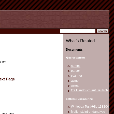
What's Related
Documents
�bersetzerbau
er am
a2html
parser
scanner
ext Page
asmb
asma
OX Handbuch auf Deutsch
Software Engineering
Whitebox Testf�lle 113S04
Meilensteintrendanalyse