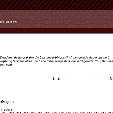
Deadline, desto gr��er die Leistungsf�higkeit? Ich bin gerade dabei, meine 6.
�bung fertigzustellen und habe dabei festgestellt, das jetzt gerade 70 (!) Benutz
oggt sind.
1 |
2
N
g�ngern:
1]
users