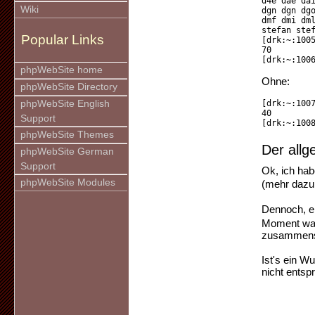
d4e dae da
Wiki
dgn dgn dg
dmf dmi dm
stefan ste
Popular Links
[drk:~:100
70
[drk:~:100
phpWebSite home
Ohne:
phpWebSite Directory
phpWebSite English
[drk:~:100
40
Support
[drk:~:100
phpWebSite Themes
Der allg
phpWebSite German
Support
Ok, ich hab
phpWebSite Modules
(mehr dazu 
Dennoch, ei
Moment war
zusammens
Ist's ein W
nicht entspr