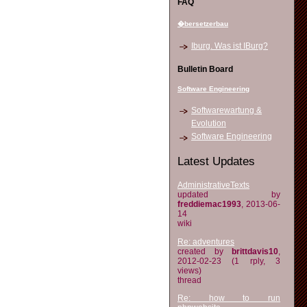
FAQ
�bersetzerbau
Iburg. Was ist IBurg?
Bulletin Board
Software Engineering
Softwarewartung &
Evolution
Software Engineering
Latest Updates
AdministrativeTexts
updated by
freddiemac1993
, 2013-06-
14
wiki
Re: adventures
created by
brittdavis10
,
2012-02-23 (1 rply, 3
views)
thread
Re: how to run