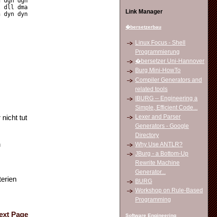
d dgh dgn
l dll dma
Link Manager
n dyn dyn
�bersetzerbau
Linux Focus - Shell
Programmierung
�bersetzer Uni-Hannover
Burg Mini-HowTo
Compiler Generators and
related tools
IBURG -- Engineering a
Simple, Efficient Code...
Lexer and Parser
nicht tut
Generators - Google
Directory
n
Why Use ANTLR?
JBurg - a Bottom-Up
Rewrite Machine
Generator...
terien
BURG
Workshop on Rule-Based
Programming
ext Page
Software Engineering