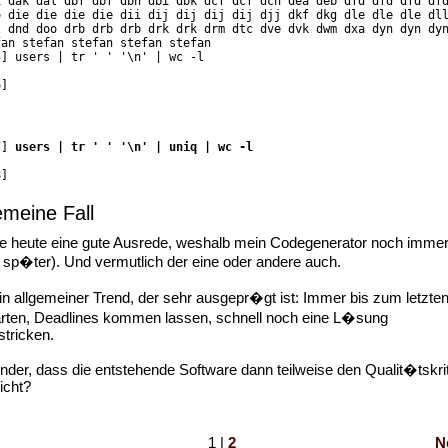
i dak dal dbf dbf dbh dbi dbk dcf dcf dcn dea deb dfd dfd dfd df
o die die die die dii dij dij dij dij djj dkf dkg dle dle dle dl
l dnd doo drb drb drb drk drk drm dtc dve dvk dwm dxa dyn dyn dy
fan stefan stefan stefan stefan
5] users | tr ' ' '\n' | wc -l
6]
7]
users | tr ' ' '\n' | uniq | wc -l
8]
emeine Fall
e heute eine gute Ausrede, weshalb mein Codegenerator noch immer 
sp�ter). Und vermutlich der eine oder andere auch.
n allgemeiner Trend, der sehr ausgepr�gt ist: Immer bis zum letzte
ten, Deadlines kommen lassen, schnell noch eine L�sung
tricken.
under, dass die entstehende Software dann teilweise den Qualit�tskri
icht?
1 |
2
N