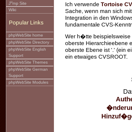
u
J
mp Site
Ich verwende
Tortoise C
Wiki
Sache, wenn man sich mi
Integration in den Windo
Popular Links
fundamentale CVS-Kenntni
phpWebSite home
Wer h�tte beispielswei
phpWebSite Directory
oberste Hierarchieebene e
oberste Ebene ist '.' (ein
phpWebSite English
Support
ein etwaiges CVSROOT.
phpWebSite Themes
phpWebSite German
Support
phpWebSite Modules
Da
Authe
�nderun
Hinzuf�g