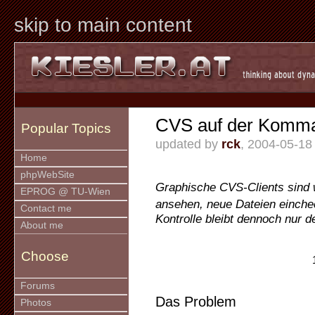
skip to main content
CVS auf der Komma
Popular Topics
updated by
rck
, 2004-05-18
Home
phpWebSite
Graphische CVS-Clients sind 
EPROG @ TU-Wien
ansehen, neue Dateien einche
Contact me
Kontrolle bleibt dennoch nur 
About me
Choose
Forums
Das Problem
Photos