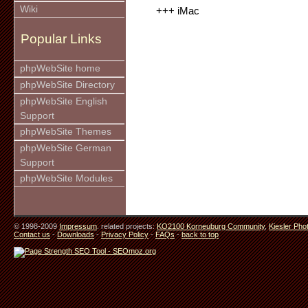
Wiki
+++ iMac
Popular Links
phpWebSite home
phpWebSite Directory
phpWebSite English
Support
phpWebSite Themes
phpWebSite German
Support
phpWebSite Modules
© 1998-2009
Impressum
. related projects:
KO2100 Korneuburg Community
,
Kiesler Pho
Contact us
-
Downloads
-
Privacy Policy
-
FAQs
-
back to top