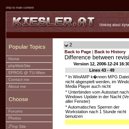
skip to main content
2
Popular Topics
Back to Page
|
Back to History
Difference between revis
Home
Version 12, 2006-12-24 16:3
phpWebSite
Lines 43 - 49
EPROG @ TU-Wien
* In WinAMP k�nnen MPG Datei
Contact me
nicht abgespielt werden, im Wind
Media Player auch nicht
About me
* Unterbinden vom Autostart nach
Windows Update in der Nacht (Ver
Choose
aller Fenster)
* Automatisches Sperren der
Forums
Workstation nach 1 Stunde nicht
benutzen
Photos
u
J
mp Site