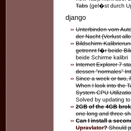
Tabs
(gel�st durch Up
django
Unterbinden vom Auto
der Nacht (Verlust all
Bildschirm-Kalibrieru
getrennt f�r beide Bi
beide Schirme kalibri
Internet Explorer 7 st
dessen "normales" Int
Since a week or two, 
When I look into the
System-CPU Utilizatio
Solved by updating to
2GB of the 4GB bro
one long and three sh
Can I install a seco
Upravlator
?
Should p