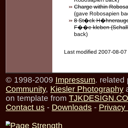
Charge within Robosap
(gave Robosapien ba
8 St�ck H�hneraugenp
F��e kleben (Scha
back)
Last modified 2007-08-07 
© 1998-2009
Impressum
. related
Community
,
Kiesler Photography
on template from
TJKDESIGN.C
Contact us
-
Downloads
-
Privacy 