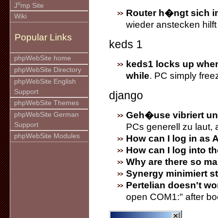
u
J
mp Site
Router h�ngt sich i
Wiki
wieder anstecken hilft
Popular Links
keds 1
phpWebSite home
keds1 locks up when
phpWebSite Directory
while
. PC simply free
phpWebSite English
Support
django
phpWebSite Themes
Geh�use vibriert u
phpWebSite German
Support
PCs generell zu laut,
phpWebSite Modules
How can I log in as 
How can I log into t
Why are there so ma
Synergy minimiert st
Pertelian doesn't w
open COM1:" after bo