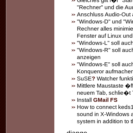
Gleiches gilt f�r "Star
"Rechner" und die Aud
Anschluss Audio-Out 
"Windows-D" und "Win
Rechner alles minimie
Fenster auf Linux un
"Windows-L" soll auch
"Windows-R" soll auch
anzeigen
"Windows-E" soll auch
Konqueror aufmache
SuSE
?
Watcher funkti
Mittlere Maustaste �f
neuem Tab, schlie�t 
Install
GMail FS
How to connect keds1 
sound in X-Windows a
system in addition to 