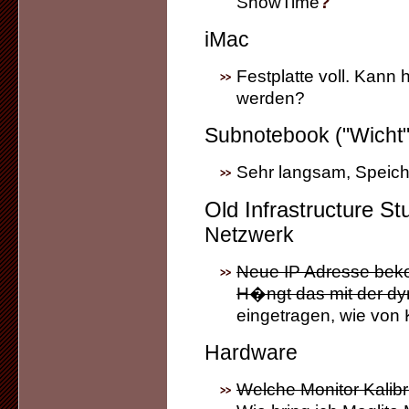
ShowTime
?
iMac
Festplatte voll. Kann
werden?
Subnotebook ("Wicht"
Sehr langsam, Speic
Old Infrastructure Stu
Netzwerk
Neue IP Adresse bek
H�ngt das mit der dy
eingetragen, wie von
Hardware
Welche Monitor Kalib