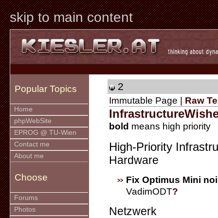
skip to main content
2
Popular Topics
Immutable Page |
Raw Te
Home
InfrastructureWish
phpWebSite
bold
means high priority
EPROG @ TU-Wien
High-Priority Infrastr
Contact me
About me
Hardware
Choose
Fix Optimus Mini no
VadimODT
?
Forums
Netzwerk
Photos