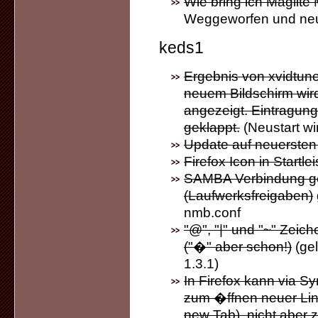
Wie bring ich Maglite
Weggeworfen und neu
keds1
Ergebnis von xvidtune 
neuem Bildschirm wird
angezeigt. Eintragun
geklappt.
(Neustart wi
Update auf neuersten 
Firefox Icon in Startle
SAMBA Verbindung ge
(Laufwerksfreigaben)
nmb.conf
"@", "|" und "~" Zeich
("�" aber schon!)
(ge
1.3.1)
In Firefox kann via S
zum �ffnen neuer Lin
new Tab), nicht aber