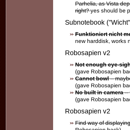
Parhelia, as Vista dep
right?
yes should be po
Subnotebook ("Wicht"
Funktioniert nicht m
new harddisk, works 
Robosapien v2
Not enough eye-sigh
(gave Robosapien ba
Cannot bowl
-- mayb
(gave Robosapien ba
No built in camera
--
(gave Robosapien ba
Robosapien v2
Find way of displayi
Robosapien back)