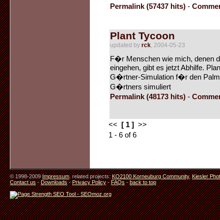
Permalink (57437 hits)
-
Commen
Plant Tycoon
updated by
rck
, 2004-05-23
F�r Menschen wie mich, denen da
eingehen, gibt es jetzt Abhilfe. P
G�rtner-Simulation f�r den Palm,
G�rtners simuliert
Permalink (48173 hits)
-
Commen
<<
[ 1 ]
>>
1 - 6 of 6
© 1998-2009
Impressum
. related projects:
KO2100 Korneuburg Community
,
Kiesler Pho
Contact us
-
Downloads
-
Privacy Policy
-
FAQs
-
back to top