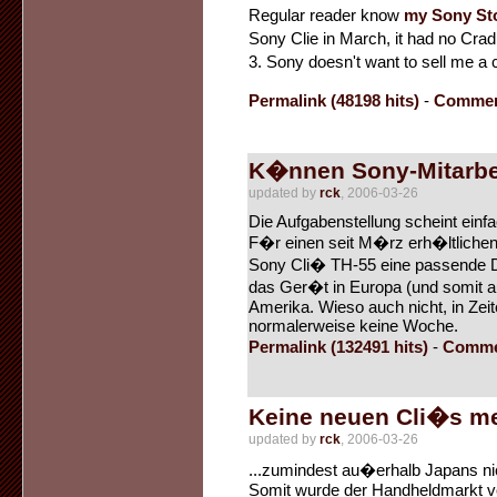
Regular reader know
my Sony St
Sony Clie in March, it had no Crad
3. Sony doesn't want to sell me a 
Permalink (48198 hits)
-
Commen
K�nnen Sony-Mitarbei
updated by
rck
, 2006-03-26
Die Aufgabenstellung scheint einfa
F�r einen seit M�rz erh�ltliche
Sony Cli� TH-55 eine passende D
das Ger�t in Europa (und somit au
Amerika. Wieso auch nicht, in Ze
normalerweise keine Woche.
Permalink (132491 hits)
-
Commen
Keine neuen Cli�s m
updated by
rck
, 2006-03-26
...zumindest au�erhalb Japans ni
Somit wurde der Handheldmarkt von