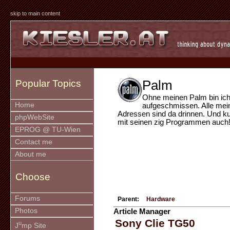
skip to main content
Palm
Popular Topics
Ohne meinen Palm bin ic
Home
aufgeschmissen. Alle mei
Adressen sind da drinnen. Und kur
phpWebSite
mit seinen zig Programmen auch
EPROG @ TU-Wien
Contact me
About me
Choose
Forums
Parent:
Hardware
Photos
Article Manager
Sony Clie TG50
u
J
mp Site