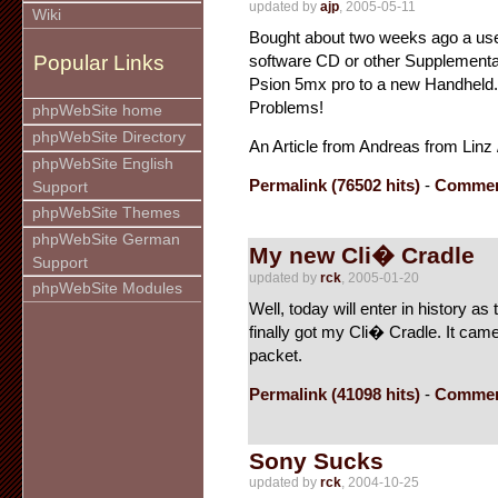
updated by
ajp
, 2005-05-11
Wiki
Bought about two weeks ago a us
software CD or other Supplementa
Popular Links
Psion 5mx pro to a new Handheld. A
Problems!
phpWebSite home
phpWebSite Directory
An Article from Andreas from Linz 
phpWebSite English
Permalink (76502 hits)
-
Commen
Support
phpWebSite Themes
phpWebSite German
My new Cli� Cradle
Support
updated by
rck
, 2005-01-20
phpWebSite Modules
Well, today will enter in history as
finally got my Cli� Cradle. It came
packet.
Permalink (41098 hits)
-
Commen
Sony Sucks
updated by
rck
, 2004-10-25